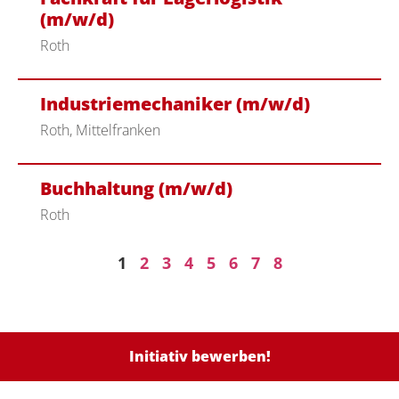
(m/w/d)
Roth
Industriemechaniker (m/w/d)
Roth, Mittelfranken
Buchhaltung (m/w/d)
Roth
1
2
3
4
5
6
7
8
Initiativ bewerben!