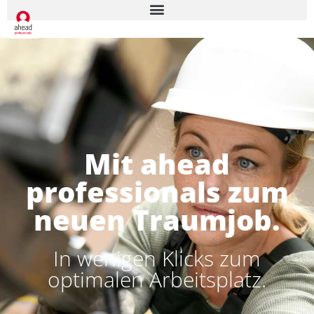
Mit ahead
professionals zum
neuen Traumjob.
In wenigen Klicks zum
optimalen Arbeitsplatz.