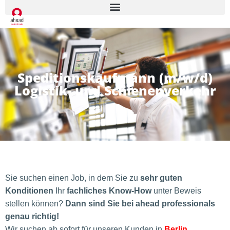
Speditionskaufmann (m/w/d)
Logistik- und Schienenverkehr
Sie suchen einen Job, in dem Sie zu
sehr guten
Konditionen
Ihr
fachliches Know-How
unter Beweis
stellen können?
Dann sind Sie bei ahead professionals
genau richtig!
Wir suchen ab sofort für unseren Kunden in
Berlin