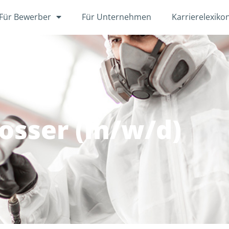
Für Bewerber
Für Unternehmen
Karrierelexiko
osser (m/w/d)