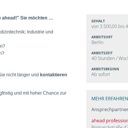
ep ahead!" Sie möchten …
GEHALT
von 3.500,00 bis 
izintechnik; Industrie und
ARBEITSORT
Berlin
en?
ARBEITSZEIT
en?
40 Stunden / Woc
ARBEITSBEGINN
Ab sofort
ie nicht länger und
kontaktieren
gfristig und mit hoher Chance zur
MEHR ERFAHREN
Ansprechpartner
ahead profession
Bismarckstraße 4