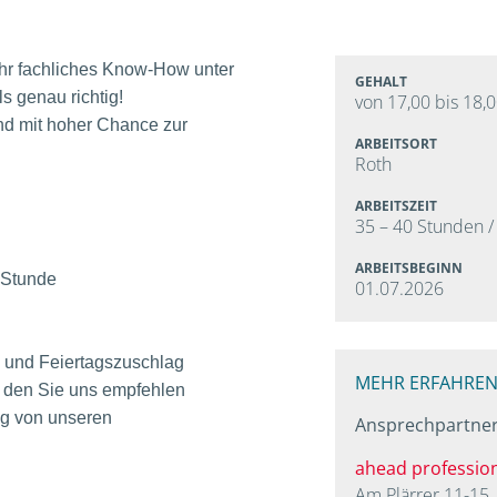
Ihr fachliches Know-How unter
GEHALT
s genau richtig!
von 17,00 bis 18,
und mit hoher Chance zur
ARBEITSORT
Roth
ARBEITSZEIT
35 – 40 Stunden 
ARBEITSBEGINN
Stunde
01.07.2026
- und Feiertagszuschlag
MEHR ERFAHREN
r, den Sie uns empfehlen
g von unseren
Ansprechpartner
ahead professio
Am Plärrer 11-15