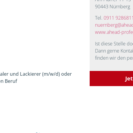
90443 Nürnberg
Tel.
0911 928681
nuernberg@ahead
www.ahead-profe
I
st diese Stelle do
Dann gerne Kont
finden wir den pe
Maler und Lackierer (m/w/d) oder
Je
en Beruf