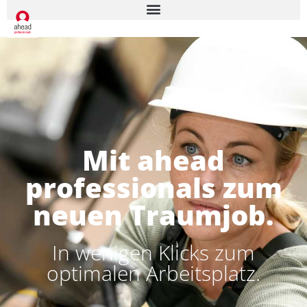
Mit ahead
professionals zum
neuen Traumjob.
In wenigen Klicks zum
optimalen Arbeitsplatz.